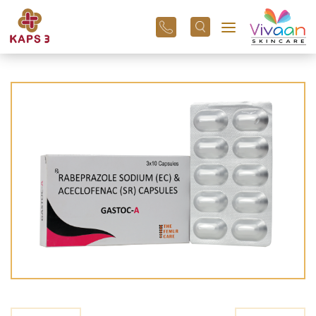
+91
96
3800
01
43